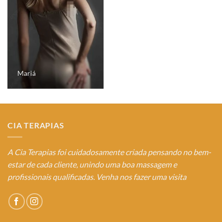
Mariá
CIA TERAPIAS
A Cia Terapias foi cuidadosamente criada pensando no bem-
estar de cada cliente, unindo uma boa massagem e
profissionais qualificadas. Venha nos fazer uma visita