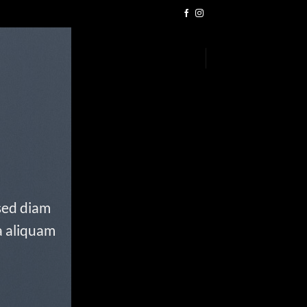
 sed diam
a aliquam