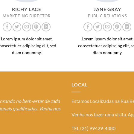
RICHY LACE
JANE GRAY
MARKETING DIRECTOR
PUBLIC RELATIONS
Lorem ipsum dolor sit amet,
Lorem ipsum dolor sit amet,
onsectetuer adipiscing elit, sed
consectetuer adipiscing elit, s
diam nonummy.
diam nonummy.
LOCAL
ensando no bem-estar de cada
Estamos Localizadas na Rua Be
onais qualificadas. Venha nos
Venha nos fazer uma visita. A
TEL (21) 99429-4380